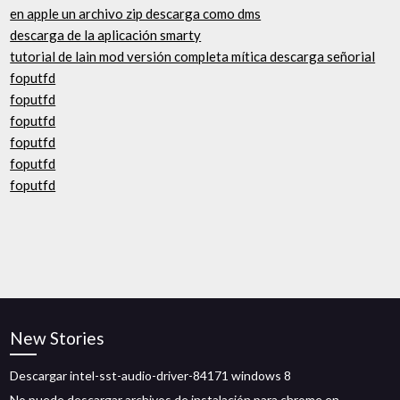
en apple un archivo zip descarga como dms
descarga de la aplicación smarty
tutorial de lain mod versión completa mítica descarga señorial
foputfd
foputfd
foputfd
foputfd
foputfd
foputfd
New Stories
Descargar intel-sst-audio-driver-84171 windows 8
No puede descargar archivos de instalación para chrome en